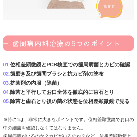
歯周病内科治療の5つのポイント
01.
位相差顕微鏡とPCR検査での歯周病菌とカビの確認
02.
歯磨き及び歯間ブラシと抗カビ剤の塗布
03.
抗菌剤の内服（除菌）
04.
除菌と平行してお口全体を徹底的に歯石とり
05.
除菌と歯石とり後の菌の状態を位相差顕微鏡で見る
※特に1は、非常に大きなポイントです。位相差顕微鏡でお口の
中の細菌を確認しなくてはなりません。
歯周病菌がいるのか？カビがいるのか？など、位相差顕微鏡と